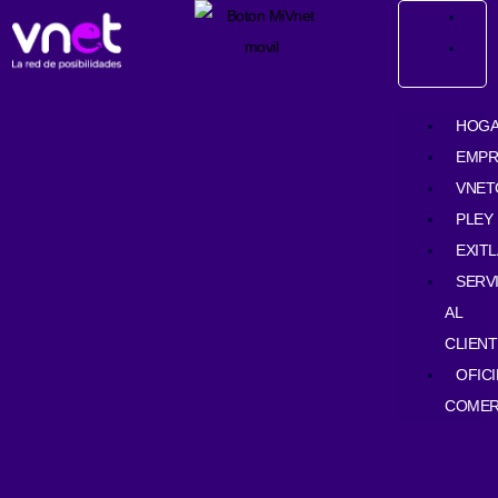
Ir
contenido
al
contenido
HOG
EMPR
VNET
PLEY
EXIT
SERV
AL
CLIENT
OFIC
COMER