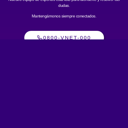
dudas.
Mantengámonos siempre conectados.
0800-VNET-000
Sobre nosotros
Sobre nosotros
Novedades
Trabaja con nosotros
Oficinas comerciales
Productos