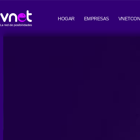
Ir
contenido
al
HOGAR
EMPRESAS
VNETCON
contenido