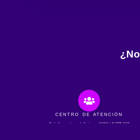
¿No
CENTRO DE ATENCIÓN
Solo llamadas telefónicas: 0800-VNET-000
Horario: todos los días de 8:00 a.m. a 12:00 a.m.