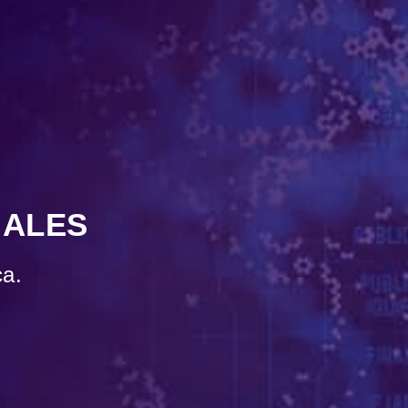
IALES
ca.