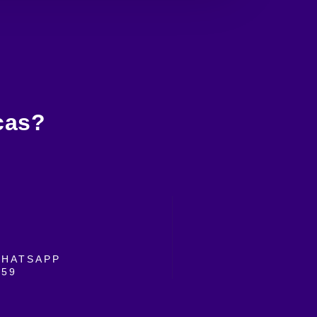
cas?
WHATSAPP
059
0 a.m. a 12:00 a.m.