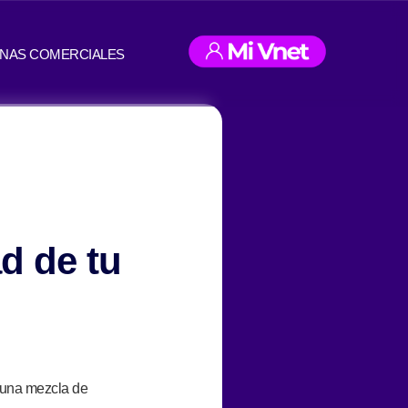
INAS COMERCIALES
d de tu
s una mezcla de