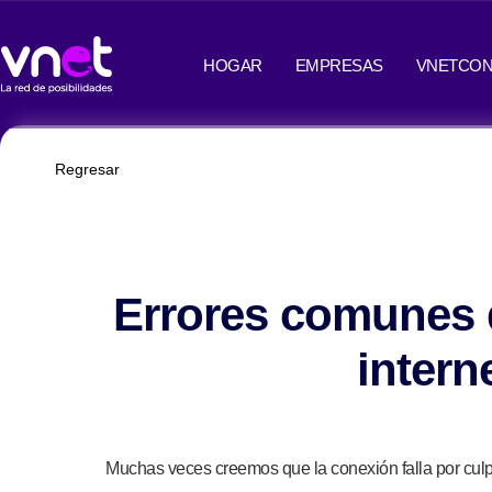
Ir
contenido
al
HOGAR
EMPRESAS
VNETCON
contenido
Regresar
Errores comunes q
intern
Muchas veces creemos que la conexión falla por culp