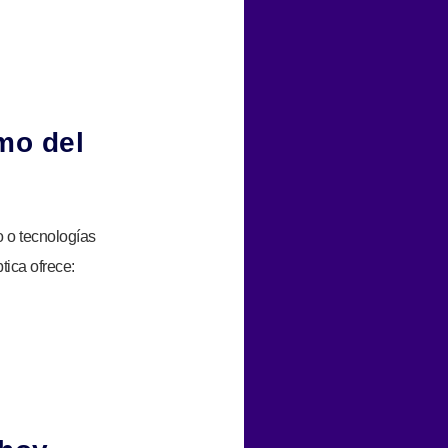
mo del
o o tecnologías
tica ofrece: