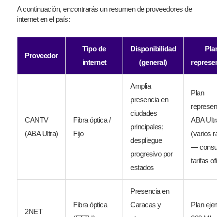
A continuación, encontrarás un resumen de proveedores de
internet en el país:
Tipo de
Disponibilidad
Pla
Proveedor
internet
(general)
represe
Amplia
Plan
presencia en
represent
ciudades
CANTV
Fibra óptica /
ABA Ultr
principales;
(ABA Ultra)
Fijo
(varios 
despliegue
— consul
progresivo por
tarifas of
estados
Presencia en
Fibra óptica
Caracas y
Plan eje
2NET