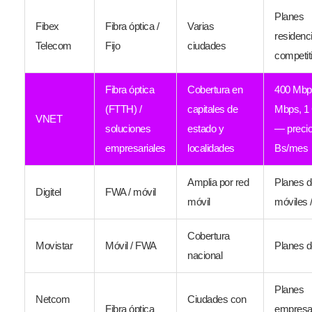
Planes
Fibex
Fibra óptica /
Varias
residenc
Telecom
Fijo
ciudades
competit
Fibra óptica
Cobertura en
400 Mbp
(FTTH) /
capitales de
Mbps, 1
VNET
soluciones
estado y
— precio
empresariales
localidades
Bs/mes
Amplia por red
Planes d
Digitel
FWA / móvil
móvil
móviles
Cobertura
Movistar
Móvil / FWA
Planes d
nacional
Planes
Netcom
Ciudades con
Fibra óptica
empresar