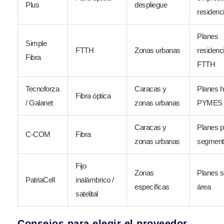
Plus
despliegue
residenc
Planes
Simple
FTTH
Zonas urbanas
residenc
Fibra
FTTH
Tecnoforza
Caracas y
Planes h
Fibra óptica
/ Galanet
zonas urbanas
PYMES
Caracas y
Planes p
C-COM
Fibra
zonas urbanas
segment
Fijo
Zonas
Planes 
PatriaCell
inalámbrico /
específicas
área
satelital
Consejos para elegir el proveedor