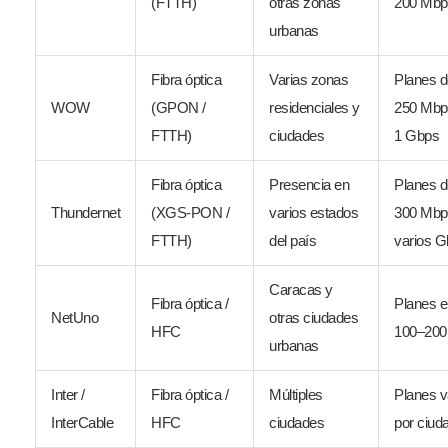
(FTTH)
otras zonas
200 Mbp
urbanas
Fibra óptica
Varias zonas
Planes 
WOW
(GPON /
residenciales y
250 Mbp
FTTH)
ciudades
1 Gbps
Fibra óptica
Presencia en
Planes 
Thundernet
(XGS-PON /
varios estados
300 Mbp
FTTH)
del país
varios 
Caracas y
Fibra óptica /
Planes e
NetUno
otras ciudades
HFC
100–200
urbanas
Inter /
Fibra óptica /
Múltiples
Planes v
InterCable
HFC
ciudades
por ciud