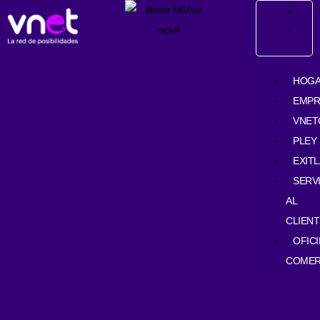
Ir
contenido
al
contenido
HOG
EMPR
VNET
PLEY
EXIT
SERV
AL
CLIENT
OFIC
COMER