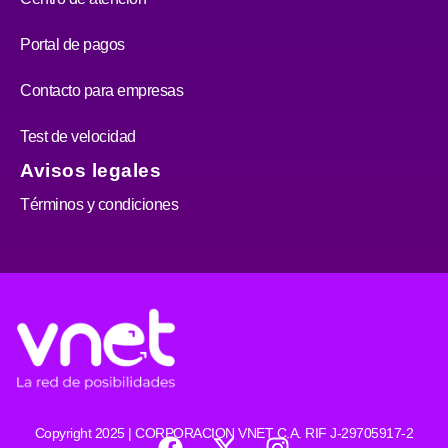
Portal de pagos
Contacto para empresas
Test de velocidad
Avisos legales
Términos y condiciones
F
X
I
Copyright 2025 | CORPORACION VNET C.A. RIF J-29705917-2